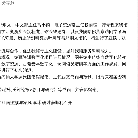
分享到：
郑炯文、中文部主任马小鹤、电子资源部主任杨丽瑄一行专程来我馆
国学研究所所长沈桂龙、馆长钱运春、以及我院哈佛燕京访问学者马
馆长蒋晨、历史所副研究员叶舟等与郑炯文馆长一行进行了座谈，双
交流与合作，促进我馆专业化建设，提升我馆服务科研能力。
和概况、馆藏资源数字化项目进展情况、图书馆由传统向数字化转变
、数字资源、古籍善本数字化、访问馆员培训等方面的工作思路。同
等进行了初步沟通。
圣约翰大学罗氏图书馆藏书、近代西文书籍与报刊、旧海关档案资料
《
<
密勒氏评论报
>
总目与研究》等书籍，并合影留念。
“江南望族与家风”学术研讨会顺利召开