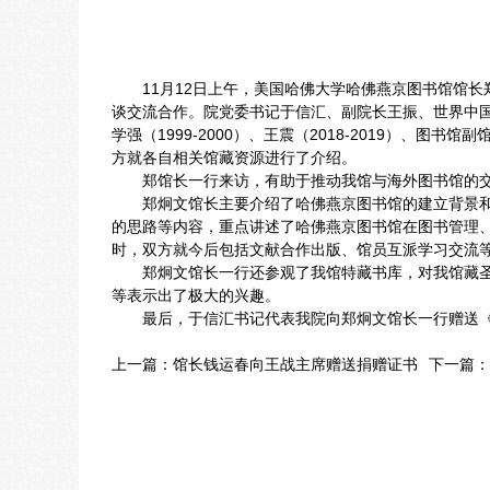
11
月
12
日上午，美国哈佛大学哈佛燕京图书馆馆长
谈交流合作。院党委书记于信汇、副院长王振、世界中
学强（
1999-2000
）、王震（
2018-2019
）、图书馆副
方就各自相关馆藏资源进行了介绍。
郑馆长一行来访，有助于推动我馆与海外图书馆的
郑炯文馆长主要介绍了哈佛燕京图书馆的建立背景
的思路等内容，重点讲述了哈佛燕京图书馆在图书管理
时，双方就今后包括文献合作出版、馆员互派学习交流
郑炯文馆长一行还参观了我馆特藏书库，对我馆藏
等表示出了极大的兴趣。
最后，于信汇书记代表我院向郑炯文馆长一行赠送
上一篇：
馆长钱运春向王战主席赠送捐赠证书
下一篇：