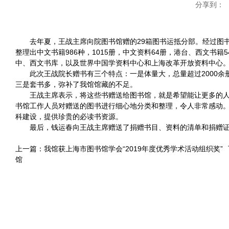
分享到：
去年夏，王战主席向院图书馆赠的
29
箱图书运抵分部。经过图
整理出中文书籍
986
种，
1015
册，中文资料
64
册，港台、西文书籍
5
中、西文书库，以及世界中国学资料中心和上海改革开放资料中心
此次王战院长赠书有三个特点：一是体量大，总量超过
2000
余
三是套书多，弥补了我馆馆藏的不足。
王战主席表示，将这些书赠送给图书馆，就是希望能让更多的
书馆工作人员对赠送的图书进行细心地分类和整理，令人非常感动
科建设，提供珍贵的必读书资源。
最后，钱运春向王战主席赠送了捐赠书目、资料的清单和捐赠
上一篇：
我馆获上海市图书馆学会“2019年度优秀学术活动组织奖”
馆